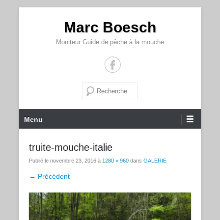
Marc Boesch
Moniteur Guide de pêche à la mouche
Recherche
Menu principal
Aller au contenu
Menu
truite-mouche-italie
Publié le
novembre 23, 2016
à
1280 × 960
dans
GALERIE
← Précédent