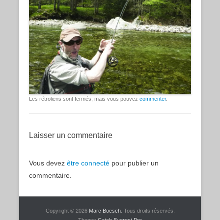
Les rétroliens sont fermés, mais vous pouvez
commenter
.
Laisser un commentaire
Vous devez
être connecté
pour publier un
commentaire.
Copyright © 2026
Marc Boesch
. Tous droits réservés.
Theme:
Catch Everest Pro