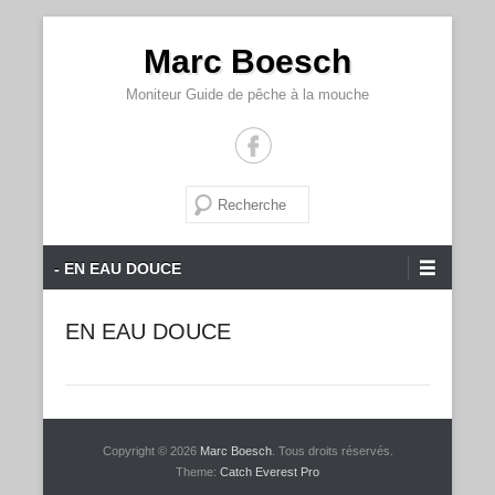
Marc Boesch
Moniteur Guide de pêche à la mouche
Recherche
Menu principal
Aller au contenu
- EN EAU DOUCE
EN EAU DOUCE
Copyright © 2026
Marc Boesch
. Tous droits réservés.
Theme:
Catch Everest Pro