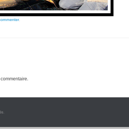
commenter
.
n commentaire.
és.