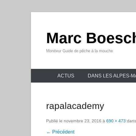
Marc Boesc
Moniteur Guide de pêche à la mouche
Menu principal
Aller au contenu
ACTUS
DANS LES ALPES-M
rapalacademy
Publié le
novembre 23, 2016
à
690 × 473
dan
← Précédent