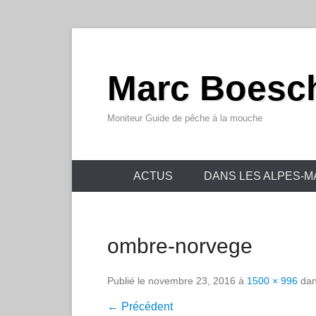
Marc Boesc
Moniteur Guide de pêche à la mouche
Menu principal
Aller au contenu
ACTUS
DANS LES ALPES-M
ombre-norvege
Publié le
novembre 23, 2016
à
1500 × 996
da
← Précédent